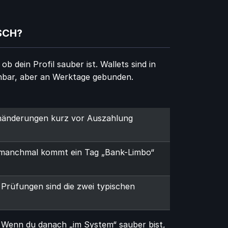
SCH?
 dein Profil sauber ist. Wallets sind in
ehbar, aber an Werktage gebunden.
tenänderungen kurz vor Auszahlung
d manchmal kommt ein Tag „Bank-Limbo“
Prüfungen sind die zwei typischen
n. Wenn du danach „im System“ sauber bist,