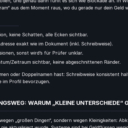
ollen, und genau dann fühlt es sich wie Blockade an. In Wir
ram“ aus dem Moment raus, wo du gerade nur dein Geld wi
ion, keine Schatten, alle Ecken sichtbar.
dresse exakt wie im Dokument (inkl. Schreibweise).
ionen, sonst wird’s für Prüfer unklar.
um/Zeitraum sichtbar, keine abgeschnittenen Ränder.
men oder Doppelnamen hast: Schreibweise konsistent halten
e im Profil bevorzugen.
NGSWEG: WARUM „KLEINE UNTERSCHIEDE“ G
wegen „großen Dingen“, sondern wegen Kleinigkeiten: Ab
as nie aktualisiert wurde. Systeme sind bei Geldflüssen we