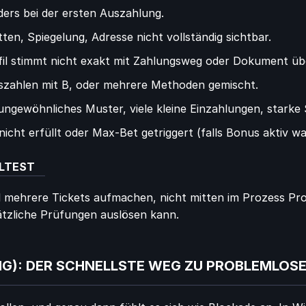
ers bei der ersten Auszahlung.
en, Spiegelung, Adresse nicht vollständig sichtbar.
l stimmt nicht exakt mit Zahlungsweg oder Dokument übe
uszahlen mit B, oder mehrere Methoden gemischt.
ngewöhnliches Muster, viele kleine Einzahlungen, starke
icht erfüllt oder Max-Bet getriggert (falls Bonus aktiv wa
LLTEST
el mehrere Tickets aufmachen, nicht mitten im Prozess Pr
ätzliche Prüfungen auslösen kann.
UNG): DER SCHNELLSTE WEG ZU PROBLEMLO