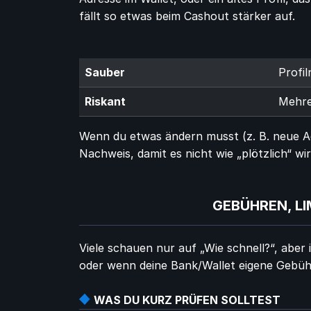
fällt so etwas beim Cashout stärker auf.
Sauber
Profi
Riskant
Mehre
Wenn du etwas ändern musst (z. B. neue Ad
Nachweis, damit es nicht wie „plötzlich“ wir
GEBÜHREN, LI
Viele schauen nur auf „Wie schnell?“, abe
oder wenn deine Bank/Wallet eigene Gebüh
WAS DU KURZ PRÜFEN SOLLTEST